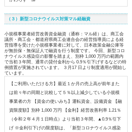
（３）新型コロナウイルス対策マル経融資
小規模事業者経営改善資金融資（通称：マル経）は、商工会
議所・商工会・都道府県商工会連合会の経営指導員による経
営指導を受けた小規模事業者に対して、日本政策金融公庫等
が無担保・無保証人で融資を行う制度です。 今回、新型コロ
ナウイルス感染症の影響を踏まえ、別枠 1,000 万円の範囲内
で当初３年間、通常の貸付金利から 0.9％引下げするなどの特
例措置が実施されています。 ３月17 日より制度適用が開始し
ています。
【ご利用いただける方】最近１か月の売上高が前年また
は前々年の同期と比較して５％以上減少している小規模
事業者の方 【資金の使いみち】運転資金、設備資金 【融
資限度額】別枠 1,000 万円 【金利】経営改善利率 1.21％
（令和２年４月１日時点）より当初３年間、▲0.9％引下
げ ※金利引下げの限度額は、「新型コロナウイルス感染