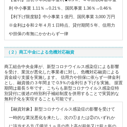
利 中小事業 1.11％→0.21％、国民事業 1.36％→0.46％
【利下げ限度額】中小事業 1 億円、国民事業 3,000 万円
※金利は令和２年４月１日時点、貸付期間５年、信用力
や担保の有無にかかわらず一律
（２）商工中金による危機対応融資
商工組合中央金庫が、新型コロナウイルス感染症による影響
を受け、業況が悪化した事業者に対し、危機対応融資による
資金繰り支援を実施します。 信用力や担保に依らず一律金利
とし、融資後の３年間まで 0.9％の金利引き下げを実施。 据置
期間は最長５年です。こちらも新型コロナウイルス感染症特
別貸付に後述の特別利子補給制度を併用することで実質的な
無利子化を実現することも可能です。
【融資対象】新型コロナウイルス感染症の影響を受けて
一時的な業況悪化を来たし、次の①または②のいずれか
に該当する方 ①最近１ヶ月の売上高が前年又は前々年の