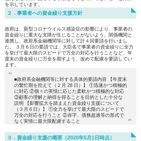
を示しています。
２．事業者への資金繰り支援方針
政府は、新型コロナウイルス感染症の影響により、事業者の
資金繰りに重大な支障が生じることがないよう、関係機関と
連携し、政府系金融機関等に対して計４回要請を行いまし
た。 ３月６日の要請では、大臣名で事業者の資金繰りに全力
を挙げて最大限のスピードで万全の対応を行うことなど、年
度末の資金繰りに万全を期すよう、改めて配慮を要請してい
ます。
■政府系金融機関等に対する具体的要請内容 【年度末
の繁忙期を控えて（２月 28 日）】 ①迅速かつ積極的
に対応 ②個々の実情に応じた柔軟かつ積極的な対応
③顧客の理解と納得を得ることを目的とした十分な
説明 【影響拡大を踏まえた資金繰り支援について
（３月６日）】 ①全力を挙げて最大限のスピードで
万全の対応を行うこと ②赤字、債務超過等の形式で
なく実情に最大限配慮すること
３．資金繰り支援の概要（2020年5月1日時点）