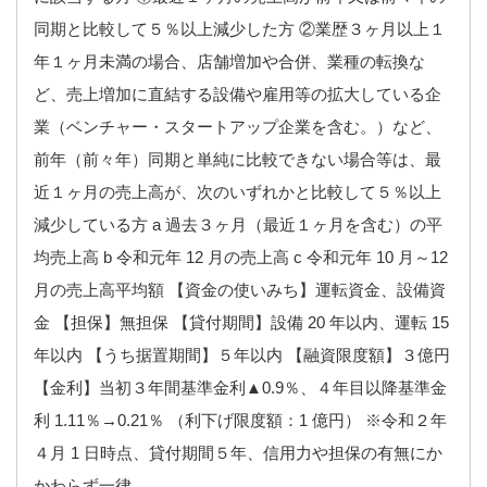
同期と比較して５％以上減少した方 ②業歴３ヶ月以上１
年１ヶ月未満の場合、店舗増加や合併、業種の転換な
ど、売上増加に直結する設備や雇用等の拡大している企
業（ベンチャー・スタートアップ企業を含む。）など、
前年（前々年）同期と単純に比較できない場合等は、最
近１ヶ月の売上高が、次のいずれかと比較して５％以上
減少している方 a 過去３ヶ月（最近１ヶ月を含む）の平
均売上高 b 令和元年 12 月の売上高 c 令和元年 10 月～12
月の売上高平均額 【資金の使いみち】運転資金、設備資
金 【担保】無担保 【貸付期間】設備 20 年以内、運転 15
年以内 【うち据置期間】５年以内 【融資限度額】３億円
【金利】当初３年間基準金利▲0.9％、４年目以降基準金
利 1.11％→0.21％ （利下げ限度額：1 億円） ※令和２年
４月 1 日時点、貸付期間５年、信用力や担保の有無にか
かわらず一律