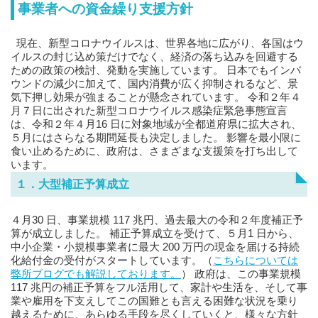
事業者への資金繰り支援方針
現在、新型コロナウイルスは、世界各地に広がり、各国はウ
イルスの封じ込め策だけでなく、経済の落ち込みを回避する
ための政策の検討、発動を実施しています。 日本でもインバ
ウンドの減少に加えて、国内消費が広く抑制されるなど、景
気下押し効果が強まることが懸念されています。 令和２年４
月７日に出された新型コロナウイルス感染症緊急事態宣言
は、令和２年４月16 日に対象地域が全都道府県に拡大され、
５月にはさらなる期間延長も決定しました。 影響を最小限に
食い止めるために、政府は、さまざまな支援策を打ち出して
います。
１．大型補正予算成立
４月30 日、事業規模 117 兆円、過去最大の令和２年度補正予
算が成立しました。 補正予算成立を受けて、５月1 日から、
中小企業・小規模事業者に最大 200 万円の現金を届ける持続
化給付金の受付がスタートしています。（
こちらについては
弊所ブログでも解説しております。
） 政府は、この事業規模
117 兆円の補正予算をフル活用して、家計や生活を、そして事
業や雇用を下支えしてこの国難とも言える困難な状況を乗り
越えるために、あらゆる手段を尽くしていくと、様々な方針