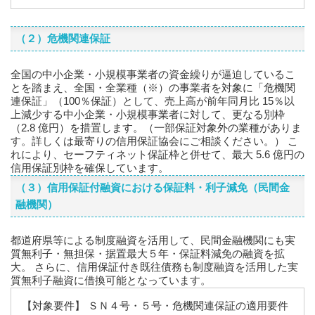
（２）危機関連保証
全国の中小企業・小規模事業者の資金繰りが逼迫しているこ
とを踏まえ、全国・全業種（※）の事業者を対象に「危機関
連保証」（100％保証）として、売上高が前年同月比 15％以
上減少する中小企業・小規模事業者に対して、更なる別枠
（2.8 億円）を措置します。（一部保証対象外の業種がありま
す。詳しくは最寄りの信用保証協会にご相談ください。） こ
れにより、セーフティネット保証枠と併せて、最大 5.6 億円の
信用保証別枠を確保しています。
（３）信用保証付融資における保証料・利子減免（民間金
融機関）
都道府県等による制度融資を活用して、民間金融機関にも実
質無利子・無担保・据置最大５年・保証料減免の融資を拡
大。 さらに、信用保証付き既往債務も制度融資を活用した実
質無利子融資に借換可能となっています。
【対象要件】 ＳＮ４号・５号・危機関連保証の適用要件