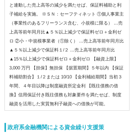
と連動した売上高等の減少を満たせば、保証料補助と利
子補給を実施。 ※ＳＮ：セーフティネット ①個人事業主
（事業性のあるフリーランス含む、小規模に限る） …売
上高等前年同月比▲５％以上減少で保証料ゼロ＋金利ゼ
ロ ②小・中規模事業者（①除く） …売上高等前年同月比
▲５％以上減少で保証料１/２ …売上高等前年同月比
▲15％以上減少で保証料ゼロ＋金利ゼロ 【融資上限】
3,000 万円 【担保】無担保 【据置期間】５年以内 【保証
料補助割合】１/２または 10/10 【金利補給期間】当初３
年間、４年目以降は制度融資所定金利 【既往債務の借
換】信用保証付き既往債務も対象要件を満たせば、制度
融資を活用した実質無利子融資への借換が可能。
政府系金融機関による資金繰り支援策