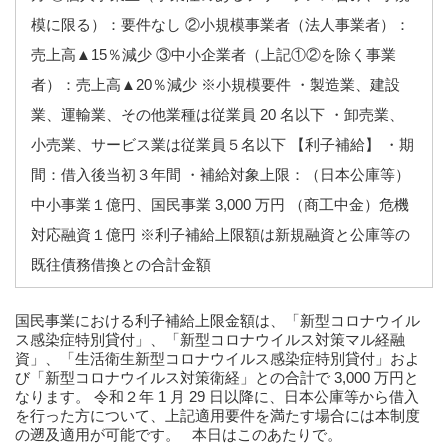
模に限る）：要件なし ②小規模事業者（法人事業者）：
売上高▲15％減少 ③中小企業者（上記①②を除く事業
者）：売上高▲20％減少 ※小規模要件 ・製造業、建設
業、運輸業、その他業種は従業員 20 名以下 ・卸売業、
小売業、サービス業は従業員５名以下 【利子補給】 ・期
間：借入後当初３年間 ・補給対象上限：（日本公庫等）
中小事業１億円、国民事業 3,000 万円 （商工中金）危機
対応融資１億円 ※利子補給上限額は新規融資と公庫等の
既往債務借換との合計金額
国民事業における利子補給上限金額は、「新型コロナウイル
ス感染症特別貸付」、「新型コロナウイルス対策マル経融
資」、「生活衛生新型コロナウイルス感染症特別貸付」およ
び「新型コロナウイルス対策衛経」との合計で 3,000 万円と
なります。 令和２年 1 月 29 日以降に、日本公庫等から借入
を行った方について、上記適用要件を満たす場合には本制度
の遡及適用が可能です。 本日はこのあたりで。