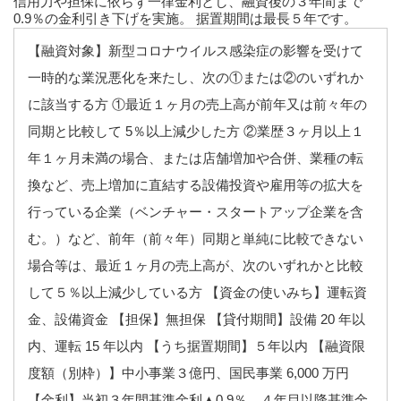
信用力や担保に依らず一律金利とし、融資後の３年間まで
0.9％の金利引き下げを実施。 据置期間は最長５年です。
【融資対象】新型コロナウイルス感染症の影響を受けて
一時的な業況悪化を来たし、次の①または②のいずれか
に該当する方 ①最近１ヶ月の売上高が前年又は前々年の
同期と比較して 5％以上減少した方 ②業歴３ヶ月以上１
年１ヶ月未満の場合、または店舗増加や合併、業種の転
換など、売上増加に直結する設備投資や雇用等の拡大を
行っている企業（ベンチャー・スタートアップ企業を含
む。）など、前年（前々年）同期と単純に比較できない
場合等は、最近１ヶ月の売上高が、次のいずれかと比較
して５％以上減少している方 【資金の使いみち】運転資
金、設備資金 【担保】無担保 【貸付期間】設備 20 年以
内、運転 15 年以内 【うち据置期間】５年以内 【融資限
度額（別枠）】中小事業３億円、国民事業 6,000 万円
【金利】当初３年間基準金利▲0.9％、４年目以降基準金