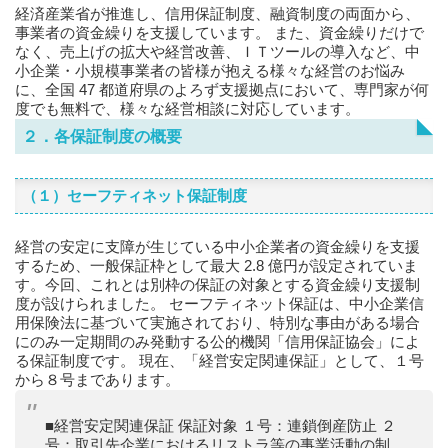
経済産業省が推進し、信用保証制度、融資制度の両面から、
事業者の資金繰りを支援しています。 また、資金繰りだけで
なく、売上げの拡大や経営改善、ＩＴツールの導入など、中
小企業・小規模事業者の皆様が抱える様々な経営のお悩み
に、全国 47 都道府県のよろず支援拠点において、専門家が何
度でも無料で、様々な経営相談に対応しています。
２．各保証制度の概要
（１）セーフティネット保証制度
経営の安定に支障が生じている中小企業者の資金繰りを支援
するため、一般保証枠として最大 2.8 億円が設定されていま
す。今回、これとは別枠の保証の対象とする資金繰り支援制
度が設けられました。 セーフティネット保証は、中小企業信
用保険法に基づいて実施されており、特別な事由がある場合
にのみ一定期間のみ発動する公的機関「信用保証協会」によ
る保証制度です。 現在、「経営安定関連保証」として、１号
から８号まであります。
■経営安定関連保証 保証対象 １号：連鎖倒産防止 ２
号：取引先企業におけるリストラ等の事業活動の制