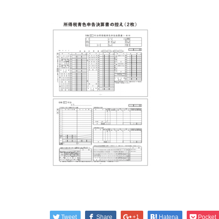
Tweet
Share
+1
Hatena
Pocket