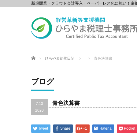
新規開業・クラウド会計導入・ペーパーレス化に強い！京
Home
ひらやま徒然日記
青色決算書
ブログ
青色決算書
7.13
2020
Tweet
Share
+1
Hatena
Pocket