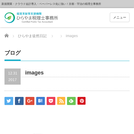
新規開業・クラウド会計導入・ペーパーレス化に強い！京都・宇治の税理士事務所
メニュー
Home
ひらやま徒然日記
images
ブログ
images
12.31
2017