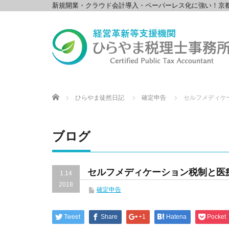
新規開業・クラウド会計導入・ペーパーレス化に強い！京
Home
ひらやま徒然日記
確定申告
セルフメディケ
ブログ
セルフメディケーション税制と医
1.14
2018
確定申告
Tweet
Share
+1
Hatena
Pocket