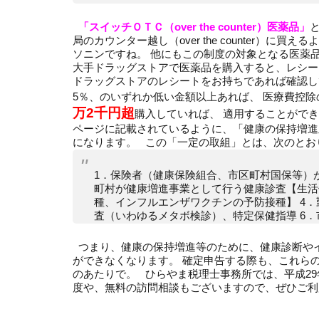
「スイッチＯＴＣ（over the counter）医薬品」
局のカウンター越し（over the counter）に
ソニンですね。 他にもこの制度の対象となる医薬
大手ドラッグストアで医薬品を購入すると、レシー
ドラッグストアのレシートをお持ちであれば確認し
5％、のいずれか低い金額以上あれば、 医療費控
万2千円超
購入していれば、 適用することがで
ページに記載されているように、「健康の保持増進
になります。 この「一定の取組」とは、次のと
1．保険者（健康保険組合、市区町村国保等）
町村が健康増進事業として行う健康診査【生活
種、インフルエンザワクチンの予防接種】 4．
査（いわゆるメタボ検診）、特定保健指導 6
つまり、健康の保持増進等のために、健康診断や
ができなくなります。 確定申告する際も、これら
のあたりで。 ひらやま税理士事務所では、平成2
度や、無料の訪問相談もございますので、ぜひご利