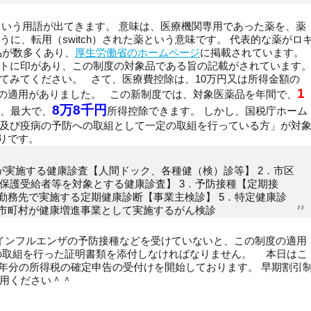
という用語が出てきます。 意味は、医療機関専用であった薬を、薬
買えるように、転用（switch）された薬という意味です。 代表的な薬がロ
品が数多くあり、
厚生労働省のホームページ
に掲載されています。
トに印があり、この制度の対象品である旨の記載がされています
てみてください。 さて、医療費控除は、10万円又は所得金額の
1
除の適用がありました。 この新制度では、対象医薬品を年間で、
8万8千円
き、最大で、
所得控除できます。 しかし、国税庁ホーム
及び疫病の予防への取組として一定の取組を行っている方」が対
おりです。
が実施する健康診査【人間ドック、各種健（検）診等】 2．市区
保護受給者等を対象とする健康診査】 3．予防接種【定期接
勤務先で実施する定期健康診断【事業主検診】 5．特定健康診
．市町村が健康増進事業として実施するがん検診
インフルエンザの予防接種などを受けていないと、この制度の適用
の取組を行った証明書類を添付しなければなりません。 本日はこ
9年分の所得税の確定申告の受付けを開始しております。 早期割引
用ください＾＾