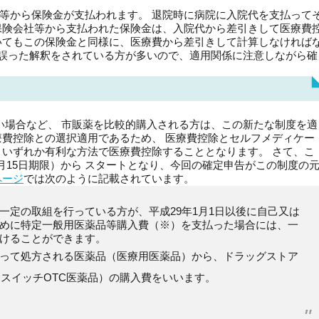
等から保険金が支払われます。 退院時に病院に入院代を支払って
保険会社等から支払われた保険金は、入院代から差引きして医療費
いてもこの保険金と同様に、医療費から差引きして計算しなければ
誤った解釈をされている方が多いので、適用関係に注意しながら確
場合など、 市販薬を比較的購入される方は、この新たな制度を適
療費控除との選択適用であるため、 医療費控除とセルフメディケー
 いずれか有利な方法で医療費控除することとなります。 さて、こ
3月15日期限）から スタートとなり、今回の確定申告がこの制度の
ページ
では次のように記載されています。
一定の取組を行っている方が、平成29年1月1日以後に自己又は
めに特定一般用医薬品等購入費（※）を支払った場合には、一
けることができます。
って処方される医薬品（医療用医薬品）から、ドラッグストア
（スイッチOTC医薬品）の購入費をいいます。