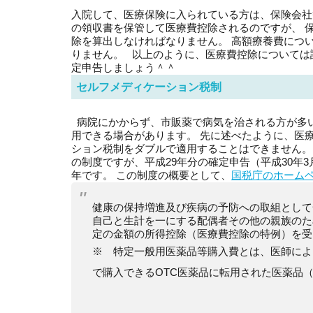
入院して、医療保険に入られている方は、保険会社
の領収書を保管して医療費控除されるのですが、 
除を算出しなければなりません。 高額療養費につ
りません。 以上のように、医療費控除については
定申告しましょう＾＾
セルフメディケーション税制
病院にかからず、市販薬で病気を治される方が多い
用できる場合があります。 先に述べたように、医
ション税制をダブルで適用することはできません。
の制度ですが、平成29年分の確定申告（平成30年
年です。 この制度の概要として、
国税庁のホーム
健康の保持増進及び疾病の予防への取組として
自己と生計を一にする配偶者その他の親族のた
定の金額の所得控除（医療費控除の特例）を受
※ 特定一般用医薬品等購入費とは、医師によ
で購入できるOTC医薬品に転用された医薬品