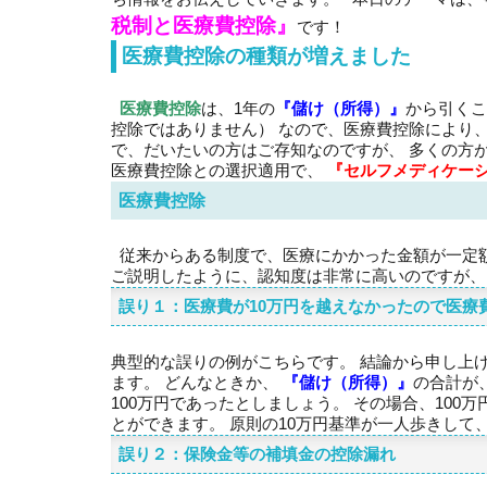
税制と医療費控除』
です！
医療費控除の種類が増えました
医療費控除
は、1年の
『儲け（所得）』
から引くこ
控除ではありません） なので、医療費控除により
で、だいたいの方はご存知なのですが、 多くの方が
医療費控除との選択適用で、
『セルフメディケー
医療費控除
従来からある制度で、医療にかかった金額が一定額
ご説明したように、認知度は非常に高いのですが、
誤り１：医療費が10万円を越えなかったので医療
典型的な誤りの例がこちらです。 結論から申し上
ます。 どんなときか、
『儲け（所得）』
の合計が
100万円であったとしましょう。 その場合、100
とができます。 原則の10万円基準が一人歩きし
誤り２：保険金等の補填金の控除漏れ