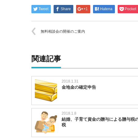
Tweet
Share
+1
Hatena
Pocket
無料相談会の開催のご案内
関連記事
2018.1.31
金地金の確定申告
2018.1.8
結婚、子育て資金の贈与による贈与税
税