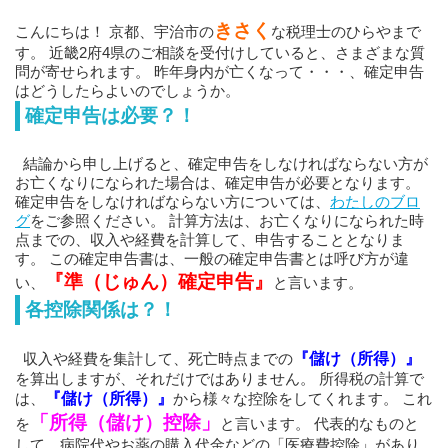
きさく
こんにちは！ 京都、宇治市の
な税理士のひらやまで
す。 近畿2府4県のご相談を受付けしていると、さまざまな質
問が寄せられます。 昨年身内が亡くなって・・・、確定申告
はどうしたらよいのでしょうか。
確定申告は必要？！
結論から申し上げると、確定申告をしなければならない方が
お亡くなりになられた場合は、確定申告が必要となります。
確定申告をしなければならない方については、
わたしのブロ
グ
をご参照ください。 計算方法は、お亡くなりになられた時
点までの、収入や経費を計算して、申告することとなりま
す。 この確定申告書は、一般の確定申告書とは呼び方が違
『準（じゅん）確定申告』
い、
と言います。
各控除関係は？！
収入や経費を集計して、死亡時点までの
『儲け（所得）』
を算出しますが、それだけではありません。 所得税の計算で
は、
『儲け（所得）』
から様々な控除をしてくれます。 これ
「所得（儲け）控除」
を
と言います。 代表的なものと
して、病院代やお薬の購入代金などの「医療費控除」があり