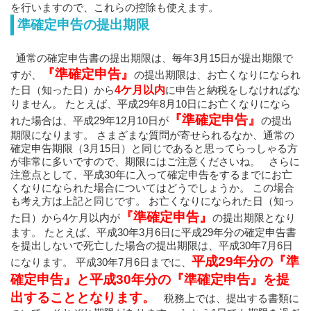
を行いますので、これらの控除も使えます。
準確定申告の提出期限
通常の確定申告書の提出期限は、毎年3月15日が提出期限で
『準確定申告』
すが、
の提出期限は、お亡くなりになられ
た日（知った日）から
4ケ月以内
に申告と納税をしなければな
りません。 たとえば、平成29年8月10日にお亡くなりになら
『準確定申告』
れた場合は、平成29年12月10日が
の提出
期限になります。 さまざまな質問が寄せられるなか、通常の
確定申告期限（3月15日）と同じであると思ってらっしゃる方
が非常に多いですので、期限にはご注意くださいね。 さらに
注意点として、平成30年に入って確定申告をするまでにお亡
くなりになられた場合についてはどうでしょうか。 この場合
も考え方は上記と同じです。 お亡くなりになられた日（知っ
『準確定申告』
た日）から4ケ月以内が
の提出期限となり
ます。 たとえば、平成30年3月6日に平成29年分の確定申告書
を提出しないで死亡した場合の提出期限は、平成30年7月6日
平成29年分の『準
になります。 平成30年7月6日までに、
確定申告』と平成30年分の『準確定申告』を提
出することとなります。
税務上では、提出する書類に