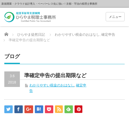
新規開業・クラウド会計導入・ペーパーレス化に強い！京都・宇治の税理士事務所
メニュー
Home
ひらやま徒然日記
わかりやすい税金のおはなし
,
確定申告
準確定申告の提出期限など
ブログ
準確定申告の提出期限など
3.6
2018
わかりやすい税金のおはなし
,
確定申
告